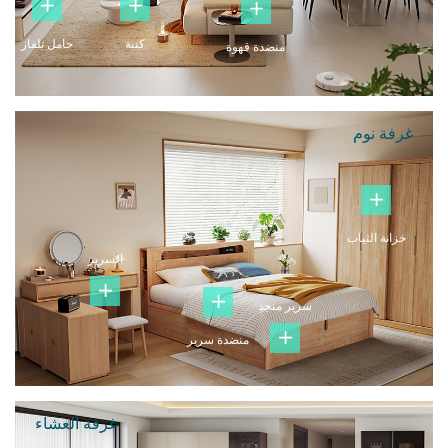
كنبة
حامل تلفاز
منضدة قهوة
غرفة نوم
خزانة الثياب
السرير
سرير منجد
منضدة سرير
غرفة العشاء