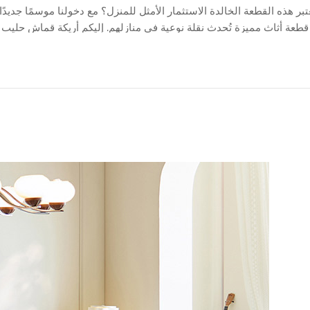
ُعتبر هذه القطعة الخالدة الاستثمار الأمثل للمنزل؟ مع دخولنا موسمًا جد
قطعة أثاث مميزة تُحدث نقلة نوعية في منازلهم. إليكم أريكة قماش حليب ال
الفخامة والعملية اليومية. إليكم السبب وراء تصدّر هذه القطعة قوائم الخيارات المفضلة لدى مصممي الديكور الداخلي والعائلات...