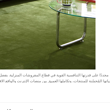
اتها المُحسّنة للمنتجات، وتكاملها العميق بين منصات الإنترنت والواقع ا