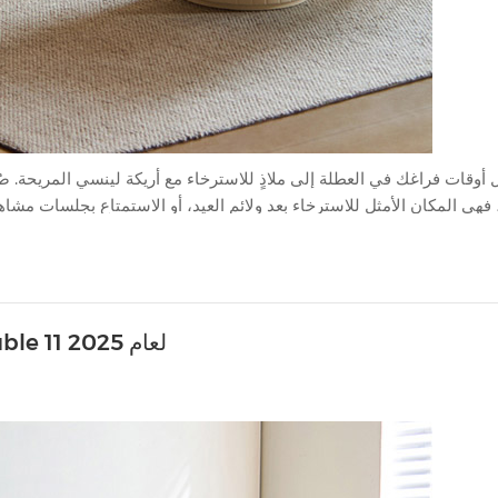
 أوقات فراغك في العطلة إلى ملاذٍ للاسترخاء مع أريكة لينسي المريحة. 
فهي المكان الأمثل للاسترخاء بعد ولائم العيد، أو الاستمتاع بجلسات مشاه
الكاكاو. نوصي بـ LINSY stars G290-A لموسم العطلات الخاص بك: ابتكر ملاذك المثالي لقضاء العطلات مع هذه الأريكة السحابية. أعد ترتي...
حققت فرقة LINSY أداءً متميزًا خلال مهرجان Double 11 لعام 2025