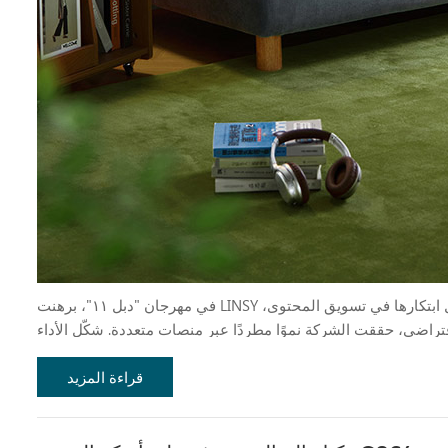
في مهرجان "دبل ١١"، برهنت LINSY مجددًا على قدرتها التنافسية القوية في قطاع المفروشات المنزلية. بفضل ابتكارها في تسويق المحتوى،
لافتراضي، حققت الشركة نموًا مطردًا عبر منصات متعددة. شكّل الأداء
قراءة المزيد