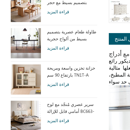
بتصميم بسيط مع حجر
متكلس LH586R4-C
قراءة المزيد
طاولة طعام عصرية بتصميم
بسيط من ألواح حجرية
 المنتج
رمادية مع أكريليك شفاف
قراءة المزيد
RI2R-B
يكور رائع
خزانة تخزين واسعة ومريحة
ها مثالية
بارتفاع 90 سم TN1T-A
ة المطبخ،
قراءة المزيد
سرير عصري مُنجّد مع لوح
أمامي قابل للإزالة BC663-
A
قراءة المزيد