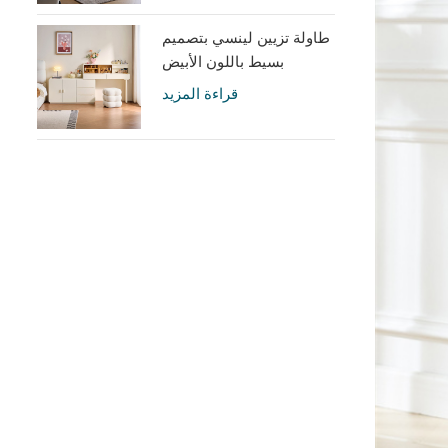
طاولة تزيين لينسي بتصميم
بسيط باللون الأبيض
الكريمي مع خزانة UD6C-A
قراءة المزيد