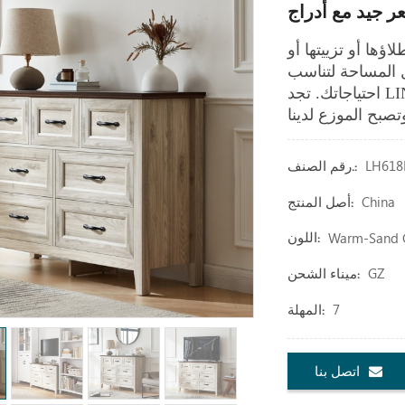
ؤها أو تزييتها أو
 المساحة لتناسب
احتياجاتك.
تجد LINSY Home Furniture حلاً لتزويدك بأفضل الأثاث. مرحبا
LH618
رقم الصنف.:
China
أصل المنتج:
Warm-Sand C
اللون:
GZ
ميناء الشحن:
7
المهلة:
اتصل بنا