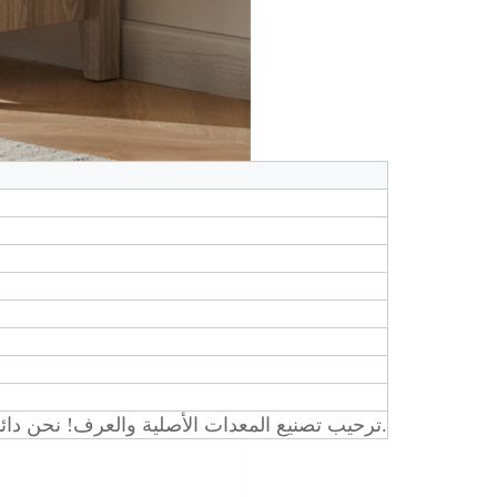
ترحيب تصنيع المعدات الأصلية والعرف! نحن دائمًا هنا للعمل معك ونقدم ضمانًا لمدة عام على المنتجات.