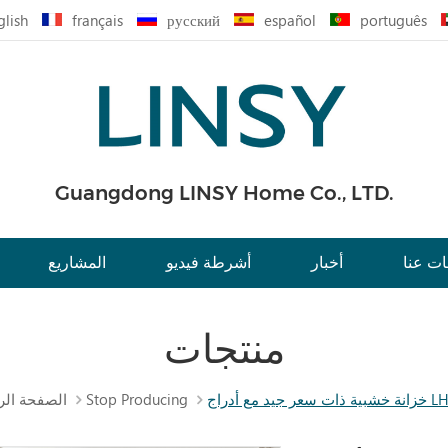
glish
français
русский
español
português
Guangdong LINSY Home Co., LTD.
ت عنا
أخبار
أشرطة فيديو
المشاريع
منتجات
ج LH618E5-C
Stop Producing
الصفحة الر