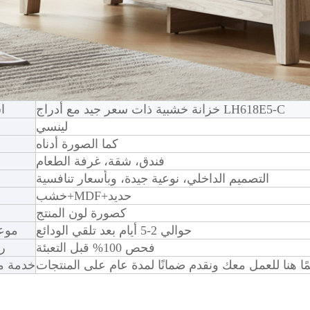
خزانة خشبية ذات سعر جيد مع أدراج LH618E5-C
ا
لينسي
كما الصورة أدناه
فندق، شقة، غرفة الطعام
التصميم الداخلي، نوعية جيدة، وبأسعار تنافسية
خشب+MDF+حديد
كصورة لون المنتج
حوالي 2-5 أيام بعد تلقي الودائع
موعد
فحص 100% قبل التعبئة
ر
خدمة ما