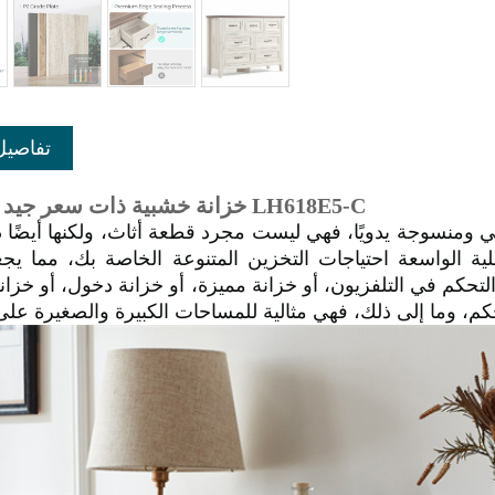
تفاصيل
خزانة خشبية ذات سعر جيد مع أدراج LH618E5-C
ومنسوجة يدويًا، فهي ليست مجرد قطعة أثاث، ولكنها أيضًا د
ة الواسعة احتياجات التخزين المتنوعة الخاصة بك، مما يجعل
التحكم في التلفزيون، أو خزانة مميزة، أو خزانة دخول، أو خزان