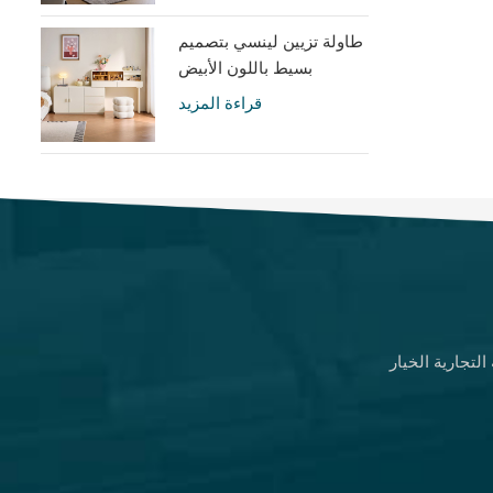
طاولة تزيين لينسي بتصميم
بسيط باللون الأبيض
الكريمي مع خزانة UD6C-A
قراءة المزيد
لتجارية الخيار