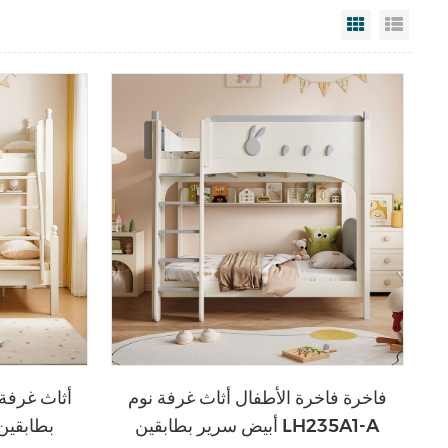
Grid View
List V
فاخرة فاخرة الأطفال أثاث غرفة نوم
أثاث غرفة 
أبيض سرير بطابقين LH235A1-A
بطابقين