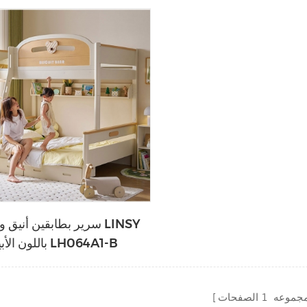
LS236A2-A
سرير بطابقين أنيق وآمن 
باللون الأبيض LH064A1-B
مجموعه
1
الصفحات