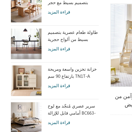
بتصميم بسيط مع حجر
متكلس LH586R4-C
قراءة المزيد
طاولة طعام عصرية بتصميم
بسيط من ألواح حجرية
رمادية مع أكريليك شفاف
قراءة المزيد
RI2R-B
خزانة تخزين واسعة ومريحة
بارتفاع 90 سم TN1T-A
قراءة المزيد
من LINSY
سرير عصري مُنجّد مع لوح
أمامي قابل للإزالة BC663-
A
قراءة المزيد