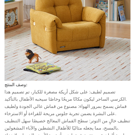
وصف المنتج:
تصميم لطيف: على شكل أريكة مصغرة للكبار، تم تصميم هذا
الكرسي الساحر ليكون مكانًا مريحًا وخاصًا سيحبه الأطفال بالتأكيد.
قماش يسمح بمرور الهواء: مصنوع من قماش عالي الجودة ولطيف
على البشرة يضمن تجربة جلوس مريحة للقراءة أو الاسترخاء.
تنظيف خالٍ من التوتر: سطح القماش المعالج خصيصًا سهل التنظيف
بالمسح، مما يجعله مثاليًا للأطفال النشطين والآباء المشغولين.
لوحة ألوان عصرية: متوفرة بلونين أنيقين: الأصفر الخردلي لإضفاء