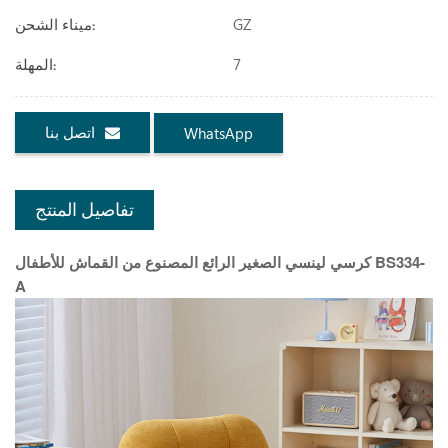
GZ
ميناء الشحن:
7
المهلة:
اتصل بنا
WhatsApp
تفاصيل المنتج
كرسي لينسي الصغير الرائع المصنوع من القماش للأطفال BS334-
A