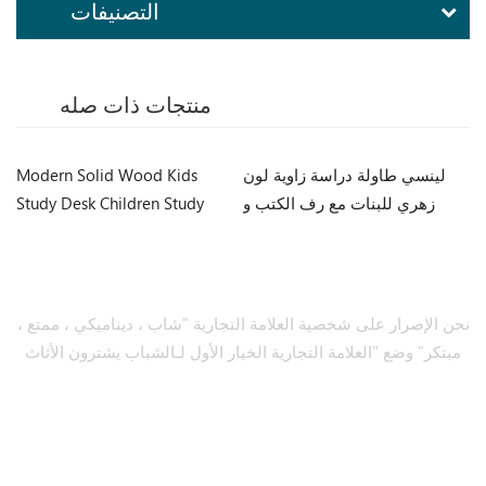
التصنيفات
منتجات ذات صله
لة
لينسي طاولة دراسة زاوية لون
Modern Solid Wood Kids
اج
زهري للبنات مع رف الكتب و
Study Desk Children Study
مكتب كرسي Ea2V
Table with Bookshelf
LH359V2-B
نحن الإصرار على شخصية العلامة التجارية "شاب ، ديناميكي ، ممتع ،
مبتكر" وضع "العلامة التجارية الخيار الأول لـالشباب يشترون الأثاث
لأول مرة.