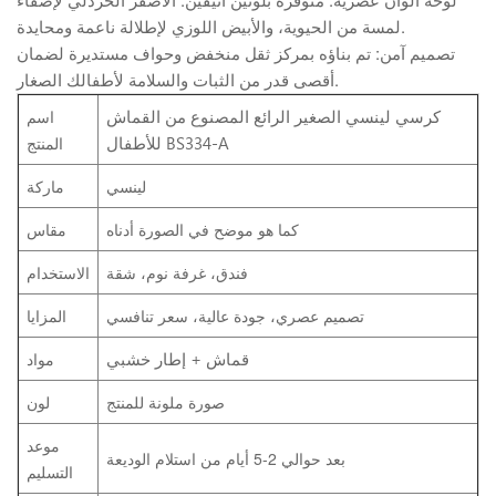
لمسة من الحيوية، والأبيض اللوزي لإطلالة ناعمة ومحايدة.
تصميم آمن: تم بناؤه بمركز ثقل منخفض وحواف مستديرة لضمان
أقصى قدر من الثبات والسلامة لأطفالك الصغار.
كرسي لينسي الصغير الرائع المصنوع من القماش
اسم
للأطفال BS334-A
المنتج
لينسي
ماركة
كما هو موضح في الصورة أدناه
مقاس
فندق، غرفة نوم، شقة
الاستخدام
تصميم عصري، جودة عالية، سعر تنافسي
المزايا
قماش + إطار خشبي
مواد
صورة ملونة للمنتج
لون
موعد
بعد حوالي 2-5 أيام من استلام الوديعة
التسليم