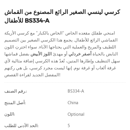
كرسي لينسي الصغير الرائع المصنوع من القماش
للأطفال BS334-A
امنحي طفلكِ مقعده الخاص "الخاص بالكبار" مع كرسي الأريكة
القماشي الرائع للأطفال. يجمع هذا الكرسي الصغير بين التصميم
اللطيف والمريح والعملية التي يحتاجها الآباء. سواء اخترتِ اللون
النابض بالحياة
أصفر خردلي
أو مهدئ
اللوز الأبيض
بفضل قماشها
سهل التنظيف وإطارها المتين، تُعدّ هذه الكرسي إضافة مثالية لأي
غرفة ألعاب أو غرفة نوم. إنها ليست مجرد كرسي، بل هي ركنهم
المفضل الجديد لقراءة القصص!
BS334-A
رقم الصنف.:
China
أصل المنتج:
Optional
اللون:
5
الحد الأدنى للطلب: