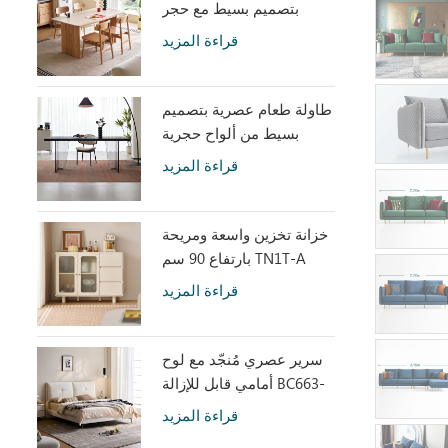
بتصميم بسيط مع حجر
متكلس LH586R4-C
قراءة المزيد
طاولة طعام عصرية بتصميم
بسيط من ألواح حجرية
رمادية مع أكريليك شفاف
قراءة المزيد
RI2R-B
خزانة تخزين واسعة ومريحة
بارتفاع 90 سم TN1T-A
قراءة المزيد
سرير عصري مُنجّد مع لوح
أمامي قابل للإزالة BC663-
A
قراءة المزيد