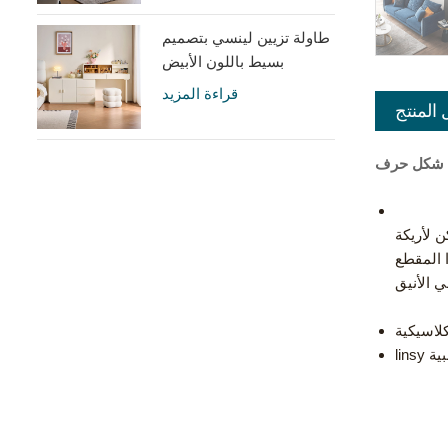
طاولة تزيين لينسي بتصميم
بسيط باللون الأبيض
الكريمي مع خزانة UD6C-A
قراءة المزيد
 المنتج
 مع هذه الأريكة المقطعية الأنيقة المصنوعة من الكتان . التخزين الإضافي في العثماني يجعل من السهل تنظيم
ا المقطع