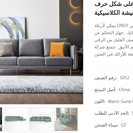
حرف L من LINSY غرفة
يمكن لأريكة LINSY ترقية غرفة معيشتك مع هذه الأريكة المقطعية الأنيقة المصنوعة من
بك , جهاز التحكم عن
أضف القليل من الرقي
شركة LINSY بقوة كبيرة كشركة
S052
رقم الصنف.:
China
أصل المنتج:
Warm-Sand C
اللون:
الحد الأدنى للطلب:
GZ
ميناء الشحن: