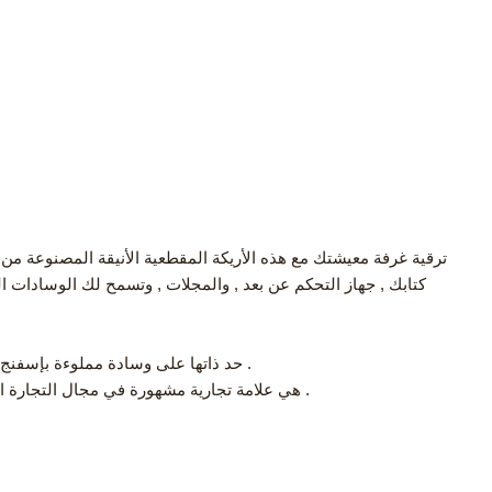
كتابك , جهاز التحكم عن بعد , والمجلات , وتسمح لك الوسادات ا
على وسادة مملوءة بإسفنج مريح في المقعد .
غرفة المعيشة الكلاسيكية Linsy أريكة قطاعية على شكل حرف L حد ذاتها
linsy هي علامة تجارية مشهورة في مجال التجارة الإلكترونية للأثاث في الصين , ونحن منفتحون أيضًا على فرص الأعمال الأجنبية .