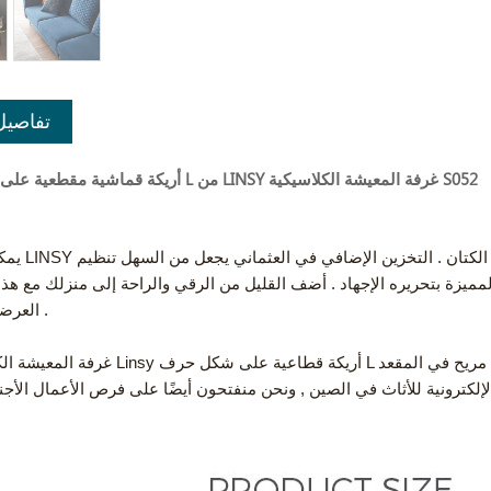
تفاصيل
أريكة قماشية مقطعية على شكل حرف L من LINSY غرفة المعيشة الكلاسيكية S052
يمكن لأريكة LINSY ترقية غرفة معيشتك
لمميزة بتحريره الإجهاد . أضف القليل من الرقي والراحة إلى منزلك مع هذ
العرضي الأنيق .