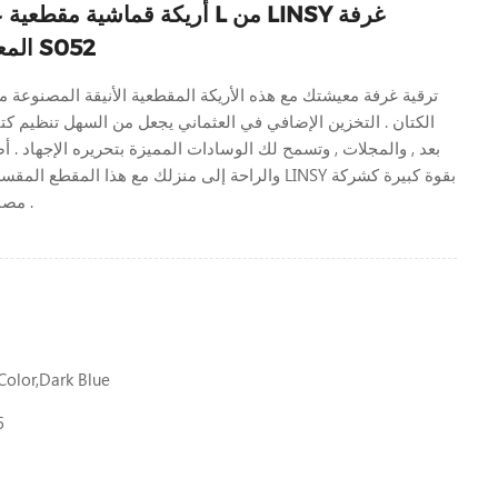
أريكة قماشية مقطعية على شكل 
المعيشة الكلاسيكية S052
الكتان . التخزين الإضافي في العثماني يجعل من السهل تنظيم كتا
بعد , والمجلات , وتسمح لك الوسادات المميزة بتحريره الإجهاد . 
والراحة إلى منزلك مع هذا المقطع المقسم الأنيق . تتمتع 
مصنعة للأرائك في الصين .
olor,dark Blue
5