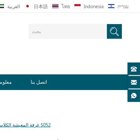
עברית
Indonesia
ไทย
日本語
العربية
اتصل بنا
معلوما
أريكة قماشية مقطعية على شكل حرف L من LINSY غرفة المعيشة الكلاسيكية S052