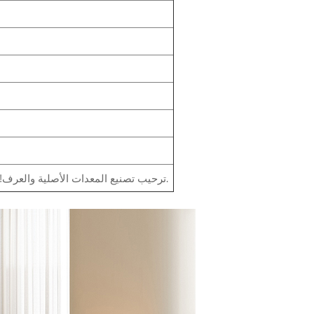
ترحيب تصنيع المعدات الأصلية والعرف! نحن دائمًا هنا للعمل معك ونقدم لك ضمانًا لمدة عام على المنتج.