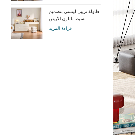
طاولة تزيين لينسي بتصميم
بسيط باللون الأبيض
الكريمي مع خزانة UD6C-A
قراءة المزيد