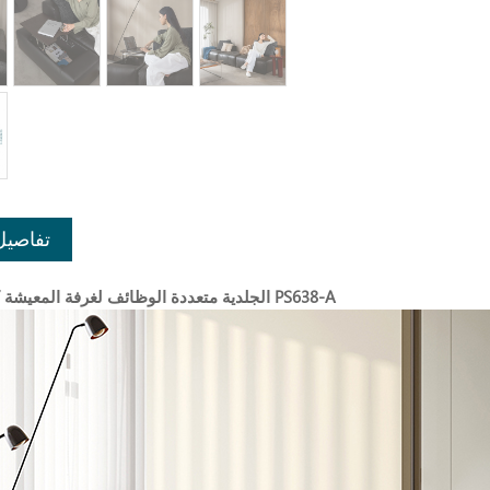
تفاصيل
أريكة LINSY الجلدية متعددة الوظائف لغرفة المعيشة PS638-A