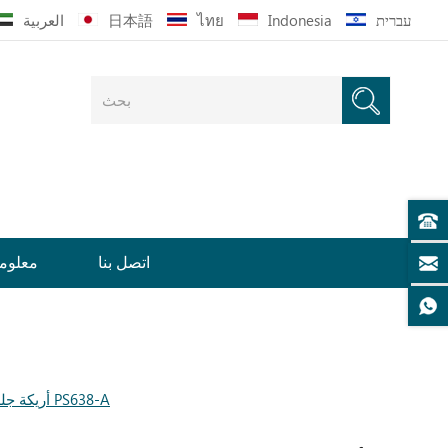
עברית
Indonesia
ไทย
日本語
العربية
اتصل بنا
معلوما
LINSY أريكة جلدية لورانس متعددة الوظائف لغرفة المعيشة PS638-A