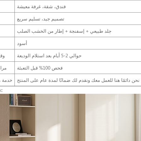
فندق، شقة، غرفة معيشة
تصميم جيد، تسليم سريع
جلد طبيعي + إسفنجة + إطار من الخشب الصلب
أسود
حوالي 2-5 أيام بعد استلام الوديعة
وق
فحص 100% قبل التعبئة
مراق
خدمة ما
عرض المنتج: