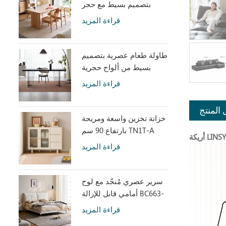
بتصميم بسيط مع حجر
متكلس LH586R4-C
قراءة المزيد
طاولة طعام عصرية بتصميم
بسيط من ألواح حجرية
رمادية مع أكريليك شفاف
قراءة المزيد
RI2R-B
 المنتج
خزانة تخزين واسعة ومريحة
بارتفاع 90 سم TN1T-A
قراءة المزيد
سرير عصري مُنجّد مع لوح
أمامي قابل للإزالة BC663-
A
قراءة المزيد