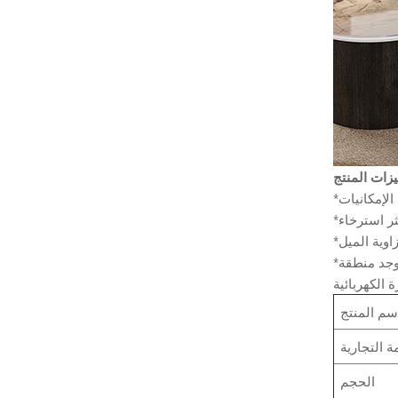
الإمكانيات
ر استرخاء
اوية الميل
*الطاولة الجانبية المدمجة تجعل الحياة في متناول اليد. تصبح طاولة الرفع مكتبًا في ثوانٍ. يفتح ويغلق بسلاسة دون تشويش عند رفعه. كما توجد منطقة
سم المنتج
مة التجارية
الحجم