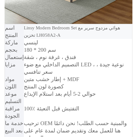
اسم
Linsy Modern Bedroom Set هوائي مزدوج سرير مع
المنتج
تخزين LH058A2-A
لينسي
ماركة
180 * 200 سم
بحجم
فندق ، غرفة نوم ، شقة
إستعمال
التصميم الداخلي مع ضوء LED ، نوعية جيدة ،
مزايا
سعر تنافسي
إطار خشب متين + MDF
مواد
كصورة لون المنتج
اللون
حوالي 2-5 أيام بعد استلام الإيداع
موعد
التسليم
100٪ التفتيش قبل التعبئة
مراقبة
الجودة
ترحيب OEM والمبنية حسب الطلب! نحن دائمًا
خدمة ما
هنا للعمل معك وتقديم ضمان لمدة عام على
بعد البيع