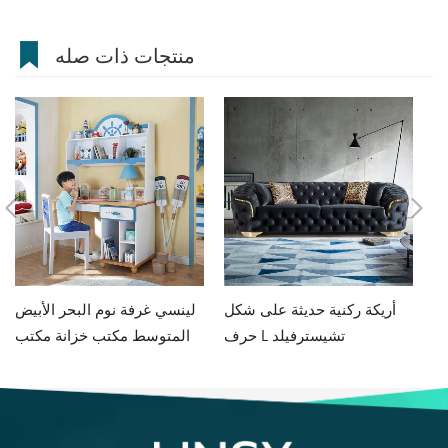
منتجات ذات صله
فة جلوس
أريكة ركنية حديثة على شكل
لينسي غرفة نوم البحر الأبيض
حرف L تشيسترفيلد
المتوسط مكتب خزانة مكتب
متكامل للأولاد والبنات مكتب
كمبيوتر منزلي DF1V-B