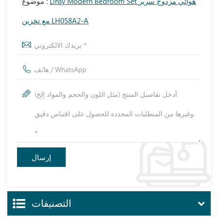
Linsy Modern Bedroom Set هوائي مزدوج سرير
موضوع :
مع تخزين LH058A2-A
التصنيفات