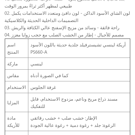
طبيعي لمظهر أكثر ثراءً بمرور الوقت
02. لون الشاي الأسود الداكن - لون دافئ ومتعدد الاستخدامات يكمل
التصميمات الداخلية الحديثة والكلاسيكية
03. راحة فائقة - وسائد من مزيج الإسفنج عالي الكثافة والريش
04. مصمم للأجيال - إطار من الخشب الصلب مع حجب زوايا معزز
أريكة لينسي تشيسترفيلد جلدية حديثة باللون الأسود
اسم
PS660-A
المنتج
لينسي
ماركة
كما في الصورة أدناه
مقاس
غرفة الجلوس
الاستخدام
مسند ذراع مريح وناعم، مزدوج الاستخدام، قابل
المزايا
للتفكيك
الإطار: خشب صلب + خشب رقائقي
مادة
الرغوة: جلد + رغوة دمية + رغوة عالية الجودة
للأريكة