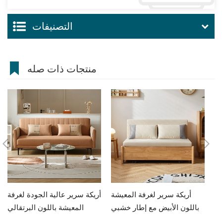
التصنيفات
منتجات ذات صله
مط
أريكة سرير لغرفة المعيشة
أريكة سرير عالية الجودة لغرفة
يض
باللون الأبيض مع إطار خشبي
المعيشة باللون البرتقالي
G060-A
G076-A