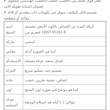
✔ إطار قوي: هيكل من الخشب الصلب/الخشب الهندسي المقوى
لضمان المتانة طويلة الأمد.
✔ تصميم قابل للتكيف: متوفر في تكوينات ذات مقعدين أو ثلاثة
مقاعد أو مقطعية.
أريكة كبيرة من القماش باللون الأبيض بتصميم
اسم
عصري من LINSY BS183-B
المنتج
لينسي
ماركة
كما في الصورة أدناه
مقاس
فندق، شقة، غرفة معيشة
الاستخدام
تصميم جيد، تسليم سريع
المزايا
قماش، حقيبة تخزين، خشب
مادة
كما هو موضح في صورة لون المنتج
لون
موعد
حوالي 2-5 أيام بعد استلام الوديعة
التسليم