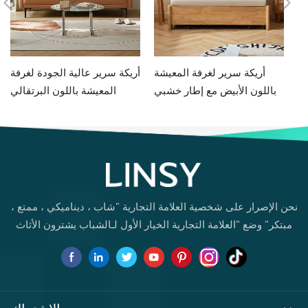
مط
أريكة سرير لغرفة المعيشة
أريكة سرير عالية الجودة لغرفة
يض
باللون الأبيض مع إطار خشبي
المعيشة باللون البرتقالي
G060-A
G076-A
نحن الإصرار على شخصية العلامة التجارية "شاب ، ديناميكي ، ممتع ،
مبتكر" وضع "العلامة التجارية الخيار الأول لـالشباب يشترون الأثاث
لأول مرة.