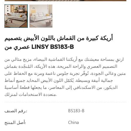
أريكة كبيرة من القماش باللون الأبيض بتصميم
عصري من LINSY BS183-B
ارتقِ بمساحة معيشتك مع أريكتنا القماشية البيضاء، مزيج مثالي من
التصميم العصري والراحة المريحة. هذه الأريكة، المُنجّدة بقماش
متين وعالي الجودة، تُوفّر تجربة جلوس ناعمة ومرنة مع الحفاظ على
جمالية أنيقة وبسيطة. يُكمّل اللون الأبيض المحايد جميع أنماط
الديكور، من الاسكندنافي إلى المعاصر، ما يجعلها قطعةً أساسيةً
متعددة الاستخدامات لمنزلك.
BS183-B
رقم الصنف.:
China
أصل المنتج: