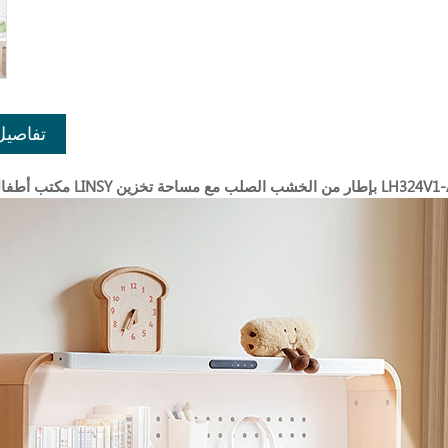
تفاصيل
فال حديث من LINSY بإطار من الخشب الصلب مع مساحة تخزين LH324V1-A