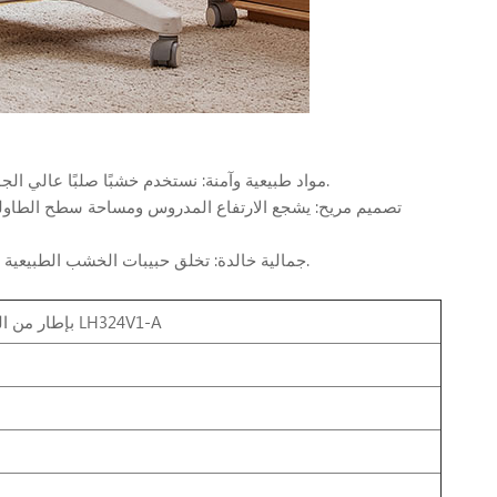
مواد طبيعية وآمنة: نستخدم خشبًا صلبًا عالي الجودة ومصدرًا مستدامًا، ومُغطى بطبقات غير سامة وآمنة للأطفال من أجل راحة البال.
تصميم مريح: يشجع الارتفاع المدروس ومساحة سطح الطاولة
جمالية خالدة: تخلق حبيبات الخشب الطبيعية والخطوط النظيفة مظهرًا دافئًا وجذابًا يكمل ديكور أي غرفة، من المرحة إلى الحديثة.
مكتب أطفال حديث من LINSY بإطار من الخشب الصلب مع مساحة تخزين LH324V1-A