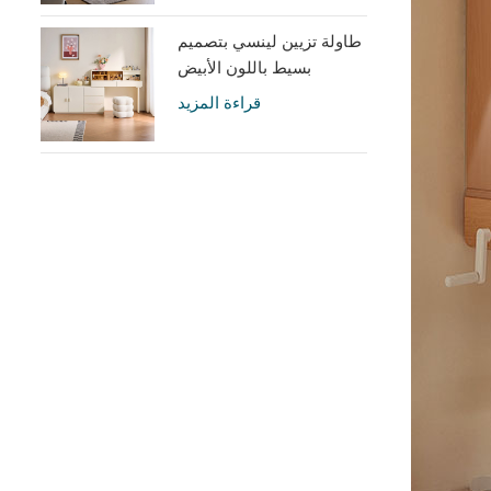
طاولة تزيين لينسي بتصميم
بسيط باللون الأبيض
الكريمي مع خزانة UD6C-A
قراءة المزيد