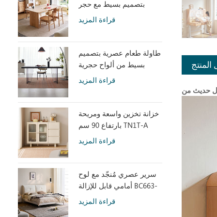
بتصميم بسيط مع حجر
متكلس LH586R4-C
قراءة المزيد
طاولة طعام عصرية بتصميم
بسيط من ألواح حجرية
 المنتج
رمادية مع أكريليك شفاف
قراءة المزيد
RI2R-B
خزانة تخزين واسعة ومريحة
بارتفاع 90 سم TN1T-A
قراءة المزيد
سرير عصري مُنجّد مع لوح
أمامي قابل للإزالة BC663-
A
قراءة المزيد