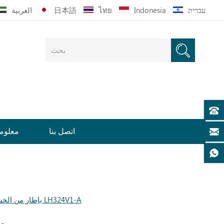
עברית
Indonesia
ไทย
日本語
العربية
اتصل بنا
معلوما
مكتب أطفال حديث من LINSY بإطار من الخشب الصلب مع مساحة تخزين LH324V1-A