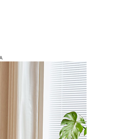
مكتب أط