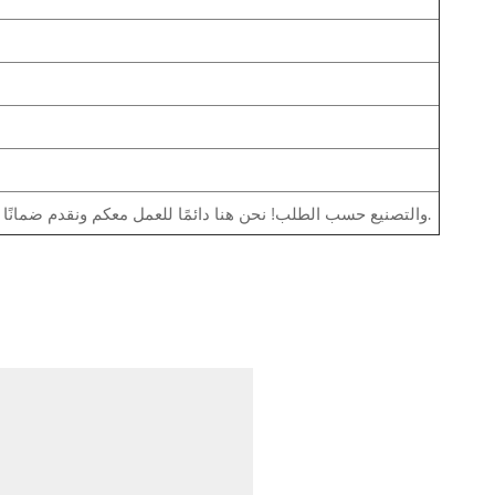
نرحب بتصنيع المعدات الأصلية (OEM) والتصنيع حسب الطلب! نحن هنا دائمًا للعمل معكم ونقدم ضمانًا لمدة عام على المنتجات.