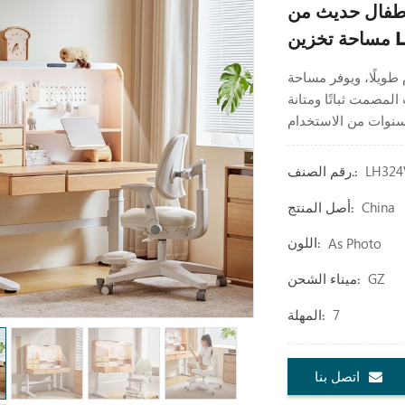
من LINSY بإطار من الخشب الصلب مع
LH
طويلًا، ويوفر مساحة
لمصمت ثباتًا ومتانة
LH324
رقم الصنف.:
China
أصل المنتج:
As Photo
اللون:
GZ
ميناء الشحن:
7
المهلة:
اتصل بنا