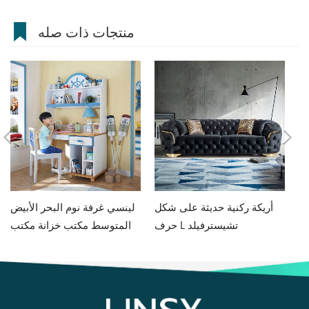
منتجات ذات صله
فة جلوس
أريكة ركنية حديثة على شكل
لينسي غرفة نوم البحر الأبيض
حرف L تشيسترفيلد
المتوسط مكتب خزانة مكتب
متكامل للأولاد والبنات مكتب
كمبيوتر منزلي DF1V-B