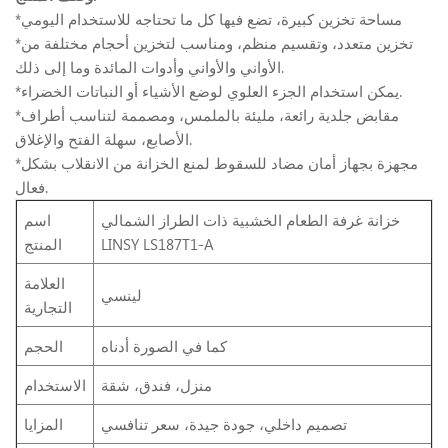
*مساحة تخزين كبيرة، تضع فيها كل ما تحتاجه للاستخدام اليومي
*تخزين متعدد، وتقسيم منظم، ومناسب لتخزين أحجام مختلفة من
الأواني والأواني وأدوات المائدة وما إلى ذلك.
*يمكن استخدام الجزء العلوي لوضع الأشياء أو النباتات الخضراء.
*مقابض جلدية رائعة، مليئة بالملمس، ومصممة لتناسب أطراف
الأصابع، سهلة الفتح والإغلاق.
*مجهزة بجهاز أمان مضاد للسقوط لمنع الخزانة من الانقلاب بشكل
فعال.
خزانة غرفة الطعام الخشبية ذات الطراز الشمالي
اسم
LINSY LS187T1-A
المنتج
العلامة
لينسي
التجارية
كما في الصورة أدناه
الحجم
منزل، فندق، شقة
الاستخدام
تصميم داخلي، جودة جيدة، سعر تنافسي
المزايا