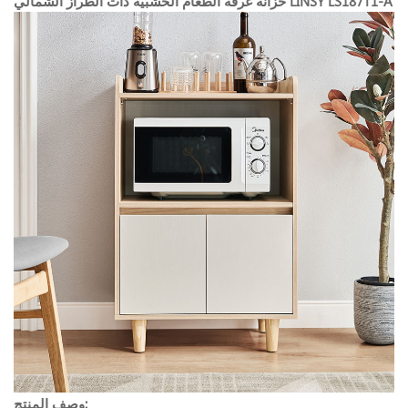
خزانة غرفة الطعام الخشبية ذات الطراز الشمالي LINSY LS187T1-A
وصف المنتج: