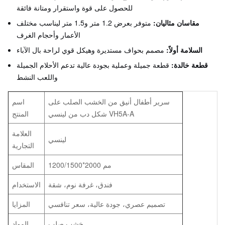
للحصول على قوة واستقرار ومتانة فائقة
مقاسان مثاليان:
متوفر بعرض 1.2 متر و1.5 متر ليناسب مختلف
الأعمار وأحجام الغرف
السلامة أولاً:
مصمم بحواف مستديرة وهيكل قوي لراحة بال الآباء
قطعة خالدة:
قطعة جميلة وعملية بجودة عالية تدعم الأحلام الجميلة
واللعب النشط
سرير أطفال أنيق من الخشب الصلب على
اسم
شكل دب من لينسي VH5A-A
المنتج
العلامة
لينسي
التجارية
1200/1500*2000 مم
المقاس
فندق، غرفة نوم، شقة
الاستخدام
تصميم عصري، جودة عالية، سعر تنافسي
المزايا
خشب صلب
المواد