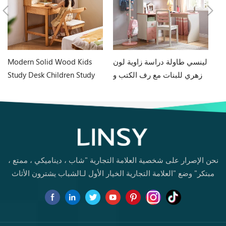
لة
لينسي طاولة دراسة زاوية لون
Modern Solid Wood Kids
اج
زهري للبنات مع رف الكتب و
Study Desk Children Study
مكتب كرسي Ea2V
Table with Bookshelf
LH359V2-B
نحن الإصرار على شخصية العلامة التجارية "شاب ، ديناميكي ، ممتع ،
مبتكر" وضع "العلامة التجارية الخيار الأول لـالشباب يشترون الأثاث
لأول مرة.