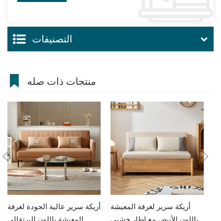
التصنيفات
منتجات ذات صله
مط
أريكة سرير لغرفة المعيشة
أريكة سرير عالية الجودة لغرفة
يض
باللون الأبيض مع إطار خشبي
المعيشة باللون البرتقالي