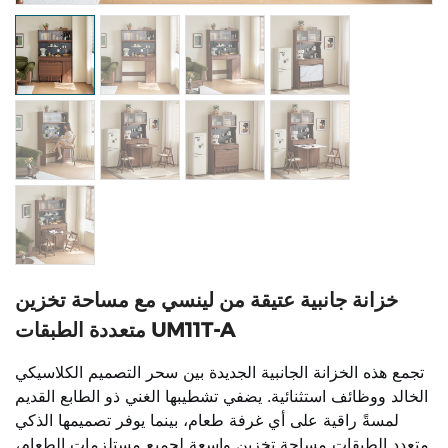
خزانة جانبية عتيقة من لينسي مع مساحة تخزين
متعددة الطبقات UM11T-A
تجمع هذه الخزانة الجانبية الجديدة بين سحر التصميم الكلاسيكي
الخالد ووظائف استثنائية. يضفي تشطيبها الغني ذو الطابع القديم
لمسةً راقية على أي غرفة طعام، بينما يوفر تصميمها الذكي
متعدد الطبقات مساحة تخزين واسعة لجميع مستلزمات الطعام،