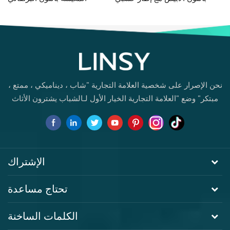
G060-A
G076-A
نحن الإصرار على شخصية العلامة التجارية "شاب ، ديناميكي ، ممتع ،
مبتكر" وضع "العلامة التجارية الخيار الأول لـالشباب يشترون الأثاث
لأول مرة.
الإشتراك
تحتاج مساعدة
الكلمات الساخنة