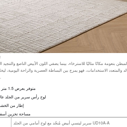
وصف ال
طن بنعومة مكانًا مثاليًا للاسترخاء، بينما يضفي اللون الأبيض الناصع والتنجيد ا
 والمتعدد الاستخدامات، فهو يمزج بين البساطة العصرية والراحة اليومية، ليخلق م
ومريحًا للنوم
متوفر بعرض 1.5 متر و 1.8 متر
لوح رأس سرير من الجلد عال
إطار من الخش
مساحة تخزين أسفل
سرير لينسي أبيض مُنجّد مع لوح أمامي من الجلد UD10A-A