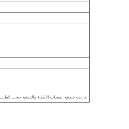
نرحب بتصنيع المعدات الأصلية والتصنيع حسب الطلب! نحن دائماً هنا للعمل معكم ونقدم ضماناً لمدة عام واحد على المنتجات.