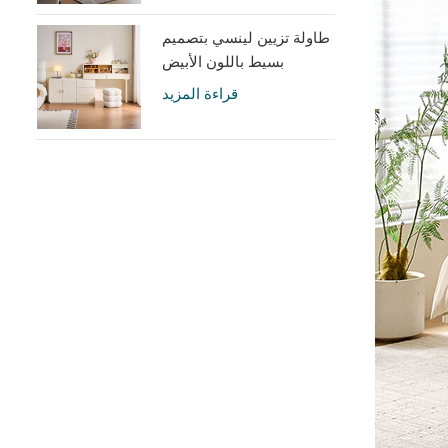
طاولة تزيين لينسي بتصميم
بسيط باللون الأبيض
الكريمي مع خزانة UD6C-A
قراءة المزيد