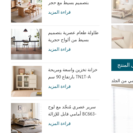
بتصميم بسيط مع حجر
متكلس LH586R4-C
قراءة المزيد
طاولة طعام عصرية بتصميم
بسيط من ألواح حجرية
رمادية مع أكريليك شفاف
قراءة المزيد
RI2R-B
 المنتج
خزانة تخزين واسعة ومريحة
بارتفاع 90 سم TN1T-A
قراءة المزيد
سرير عصري مُنجّد مع لوح
أمامي قابل للإزالة BC663-
A
قراءة المزيد