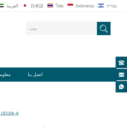
עברית
Indonesia
ไทย
日本語
العربية
اتصل بنا
معلوما
سرير لينسي أبيض مُنجّد مع لوح أمامي من الجلد UD10A-A