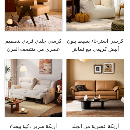
كرسي استرخاء بسيط بلون
كرسي جلدي فردي بتصميم
أبيض كريمي مع قماش
عصري من منتصف القرن
TDY131-A
مع إطار خشبي TDY220-
D
أريكة عصرية من الجلد
أريكة سرير ذكية بيضاء