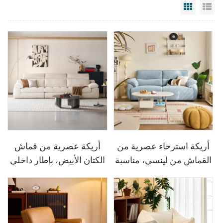
Grid Vi
Li
أريكة استرخاء عصرية من
أريكة عصرية من قماش
القماش من لينسي، مناسبة
الكتان الأبيض، بإطار داخلي
لغرفة المعيشة، موديل
من الخشب الصلب،
BS813-A
G376-A