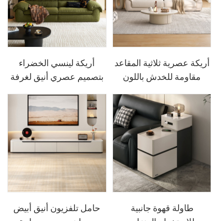
أريكة عصرية ثلاثية المقاعد
أريكة لينسي الخضراء
مقاومة للخدش باللون
بتصميم عصري أنيق لغرفة
الأبيض الكريمي BS815-B
المعيشة BS836-A
طاولة قهوة جانبية
حامل تلفزيون أنيق أبيض