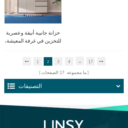
خزانة جانبية أنيقة وعصرية
للتخزين في غرفة المعيشة،
تتميز بسحرها الخاص
(RU3T-A)
...
1
3
4
17
2
ما مجموعه
17
الصفحات
التصنيفات