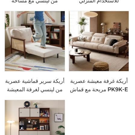
للاستخدام المنزلي
من لينسي مع مساحة
والفندقي، ZQ1O-A
تخزين واسعة RI4M-E
أريكة غرفة معيشة عصرية
أريكة سرير قماشية عصرية
مريحة مع قماش PK9K-E
من لينسي لغرفة المعيشة
TG1K-A