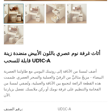
أثاث غرفة نوم عصري باللون الأبيض منضدة زينة
قابلة للسحب UD1C-A
أضف لمسةً من الأناقة إلى روتينك اليومي مع طاولتنا العصرية
البيضاء - مزيجٌ مثاليٌّ من الرقيّ والعملية والسحر العصري. صُممت
هذه القطعة الرائعة لتجمع بين الأناقة والعملية، وتُضفي لمسةً من
الفخامة والتنظيم على غرفة نومك أو ركن ملابسك. تفضل بزيارتنا
الآن.
UD1C-A
رقم الصنف.: