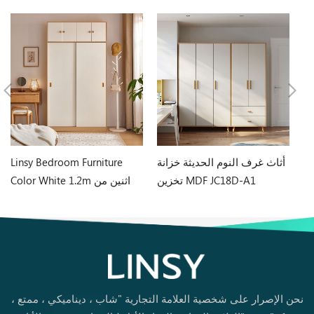
وم
أثاث غرف النوم الحديثة خزانة
Linsy Bedroom Furniture
لي
تخزين MDF JC18D-A1
Color White 1.2m اثنين من
J
الأبواب خزانة LS466D6-A
نحن الإصرار على شخصية العلامة التجارية "شاب ، ديناميكي ، ممتع ،