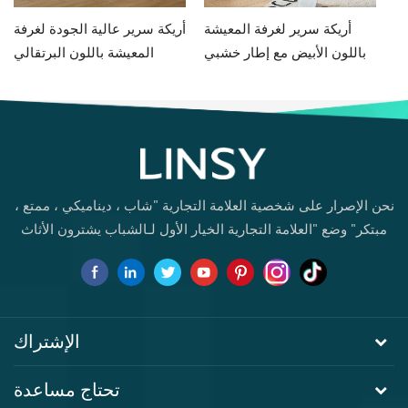
مط
أريكة سرير لغرفة المعيشة
أريكة سرير عالية الجودة لغرفة
يض
باللون الأبيض مع إطار خشبي
المعيشة باللون البرتقالي
G060-A
G076-A
نحن الإصرار على شخصية العلامة التجارية "شاب ، ديناميكي ، ممتع ،
مبتكر" وضع "العلامة التجارية الخيار الأول لـالشباب يشترون الأثاث
لأول مرة.
الإشتراك
تحتاج مساعدة