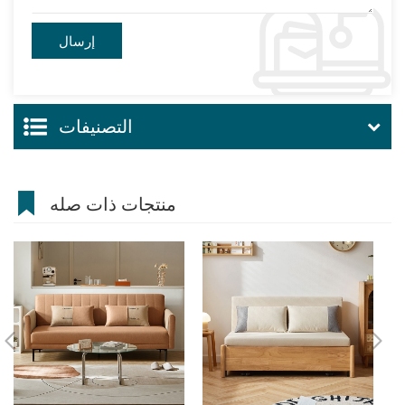
التصنيفات
منتجات ذات صله