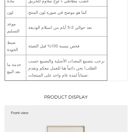
خشب مطاطي + لوح مقاوم للحريق
مادة
كما هو موضح في صورة لون المنتج
لون
موعد
بعد حوالي 2-5 أيام من استلام الوديعة
التسليم
ضبط
فحص بنسبة 100% قبل التعبئة
الجودة
نرحب بتصنيع المعدات الأصلية والتصنيع حسب
خدمة ما
الطلب! نحن دائماً هنا للعمل معكم ونقدم
بعد البيع
ضماناً لمدة عام واحد على المنتجات.