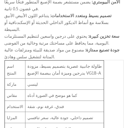
الأمن البيومتري:
يضمن مستشعر بصمة الإصبع المتطور فتحًا سريعًا
في غضون 0.5 ثانية.
تصميم بسيط ومتعدد الاستخدامات:
يتناغم اللون الأبيض الأنيق
بسلاسة مع أنماط الديكور الداخلي الحديثة أو الإسكندنافية أو
البسيطة.
سعة تخزين كبيرة:
يحتوي على درجين واسعين لتنظيم المستلزمات
اليومية، مما يحافظ على مساحتك مرتبة وخالية من الفوضى.
جودة تصنيع ممتازة:
مصنوع من مواد صديقة للبيئة ومنزلقات عالية
المتانة لتشغيل سلس وهادئ.
طاولة جانبية عصرية بتصميم بسيط، مزودة
اسم
بدرجين وميزة أمان ببصمة الإصبع VG1B-A
المنتج
لينسي
ماركة
كما هو موضح في الصورة أدناه
مقاس
فندق، غرفة نوم، شقة
الاستخدام
تصميم داخلي، جودة عالية، سعر تنافسي
المزايا