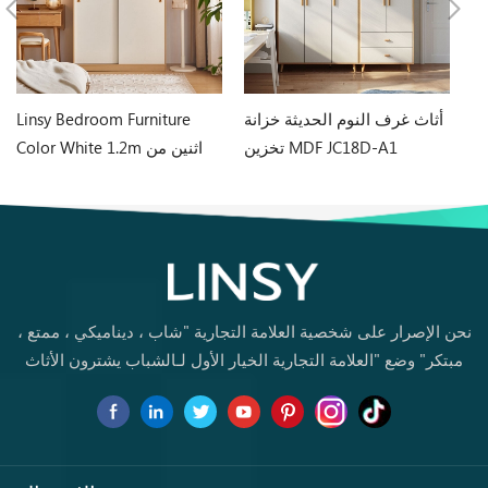
وم
أثاث غرف النوم الحديثة خزانة
Linsy Bedroom Furniture
لي
تخزين MDF JC18D-A1
Color White 1.2m اثنين من
J
الأبواب خزانة LS466D6-A
نحن الإصرار على شخصية العلامة التجارية "شاب ، ديناميكي ، ممتع ،
مبتكر" وضع "العلامة التجارية الخيار الأول لـالشباب يشترون الأثاث
لأول مرة.