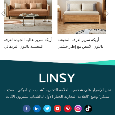
مط
أريكة سرير لغرفة المعيشة
أريكة سرير عالية الجودة لغرفة
يض
باللون الأبيض مع إطار خشبي
المعيشة باللون البرتقالي
G060-A
G076-A
نحن الإصرار على شخصية العلامة التجارية "شاب ، ديناميكي ، ممتع ،
مبتكر" وضع "العلامة التجارية الخيار الأول لـالشباب يشترون الأثاث
لأول مرة.