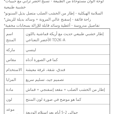
*لوحة ألوان مستوحاة من الطبيعة - نسيج أخضر ترابي مع حبيبات
خشبية طبيعية
*السلامة الهيكلية - إطار من الخشب الصلب متصل بذيل السنونو
*راحة فائقة - إسفنج عالي المرونة + وسائد بديلة للريش
*تفاصيل مدروسة - أغطية وسائد قابلة للإزالة بسحابات مخفية
إطار خشبي طبيعي حديث مع أريكة قماشية باللون
اسم
الأخضر النعناعي TD2K-A
المنتج
لينسي
ماركة
كما في الصورة أدناه
مقاس
فندق، شقة، غرفة معيشة
الاستخدام
تصميم جيد، تسليم سريع
المزايا
إطار من الخشب الصلب + مقعد إسفنجي + قماش
مادة
كما هو موضح في صورة لون المنتج
لون
موعد
حوالي 2-5 أيام بعد استلام الوديعة