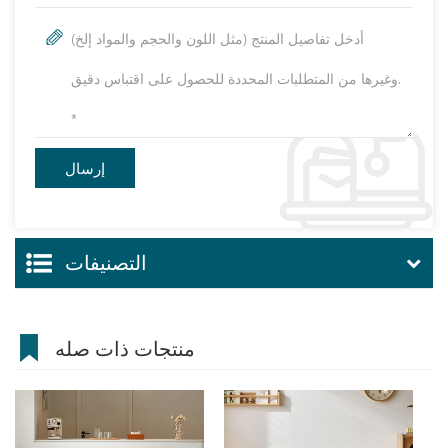
التصنيفات
منتجات ذات صله