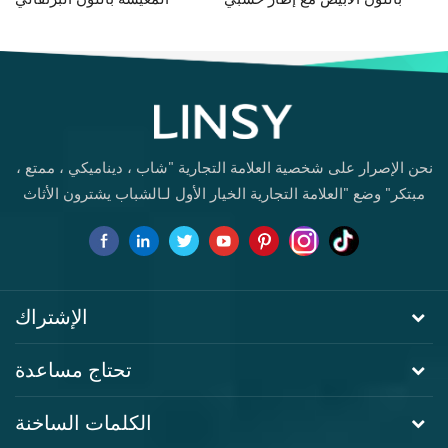
G060-A
G076-A
نحن الإصرار على شخصية العلامة التجارية "شاب ، ديناميكي ، ممتع ،
مبتكر" وضع "العلامة التجارية الخيار الأول لـالشباب يشترون الأثاث
لأول مرة.
الإشتراك
تحتاج مساعدة
الكلمات الساخنة