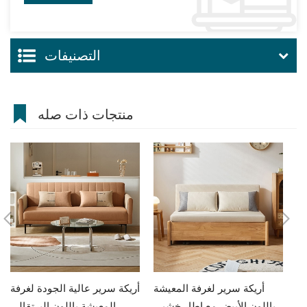
التصنيفات
منتجات ذات صله
مط
أريكة سرير لغرفة المعيشة
أريكة سرير عالية الجودة لغرفة
يض
باللون الأبيض مع إطار خشبي
المعيشة باللون البرتقالي