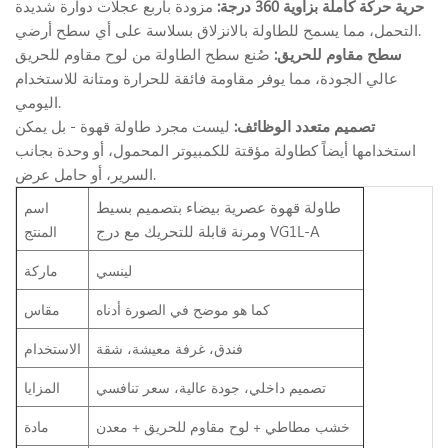
حرية حركة كاملة بزاوية 360 درجة:
مزودة بأربع عجلات دوارة شديدة
التحمل، مما يسمح للطاولة بالانزلاق بسلاسة على أي سطح أرضي.
سطح مقاوم للحريق:
صُنع سطح الطاولة من لوح مقاوم للحريق
عالي الجودة، مما يوفر مقاومة فائقة للحرارة ومتانة للاستخدام
اليومي.
تصميم متعدد الوظائف:
ليست مجرد طاولة قهوة - بل يمكن
استخدامها أيضاً كطاولة مؤقتة للكمبيوتر المحمول، أو وحدة بجانب
السرير، أو حامل عرض.
طاولة قهوة عصرية بيضاء بتصميم بسيط
اسم
ومرنة قابلة للتحريك مع درج VG1L-A
المنتج
لينسي
ماركة
كما هو موضح في الصورة أدناه
مقاس
فندق، غرفة معيشة، شقة
الاستخدام
تصميم داخلي، جودة عالية، سعر تنافسي
المزايا
خشب مطاطي + لوح مقاوم للحريق + معدن
مادة