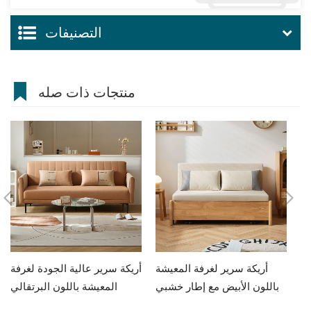
التصنيفات
منتجات ذات صله
مط
أريكة سرير لغرفة المعيشة
أريكة سرير عالية الجودة لغرفة
يض
باللون الأبيض مع إطار خشبي
المعيشة باللون البرتقالي
G060-A
G076-A