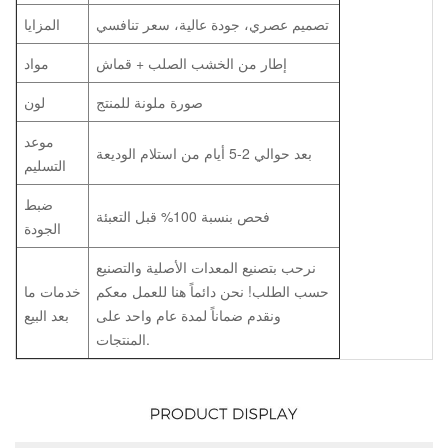
تصميم عصري، جودة عالية، سعر تنافسي
المزايا
إطار من الخشب الصلب + قماش
مواد
صورة ملونة للمنتج
لون
موعد
بعد حوالي 2-5 أيام من استلام الوديعة
التسليم
ضبط
فحص بنسبة 100% قبل التعبئة
الجودة
نرحب بتصنيع المعدات الأصلية والتصنيع
حسب الطلب! نحن دائماً هنا للعمل معكم
خدمات ما
ونقدم ضماناً لمدة عام واحد على
بعد البيع
المنتجات.