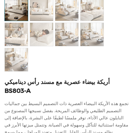
أريكة بيضاء عصرية مع مسند رأس ديناميكي
BS803-A
تجمع هذه الأريكة البيضاء العصرية ذات التصميم البسيط بين جماليات
التصميم الطليعي والوظائف المريحة. بفضل نسيجها المصنوع من
النايلون عالي الأداء، توفر ملمسًا لطيفًا على البشرة، بالإضافة إلى
مقاومة استثنائية للتآكل وسهولة في الصيانة. وتتمثل ميزتها الأبرز في
نظام مسند الرأس القابل للتعديل متعدد المراحل، مما يسمح