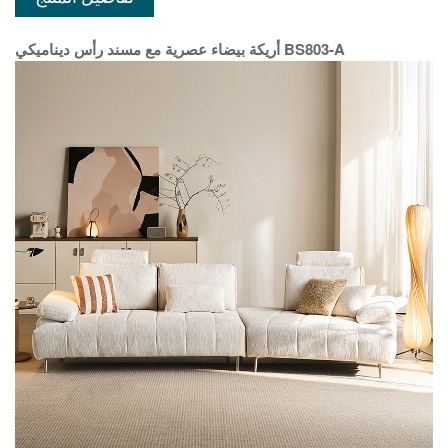
أريكة بيضاء عصرية مع مسند رأس ديناميكي BS803-A