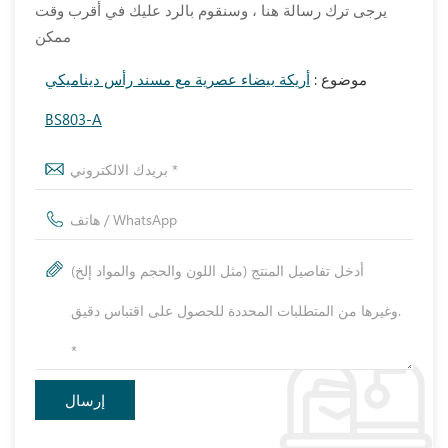
يرجى ترك رسالة هنا ، وسنقوم بالرد عليك في أقرب وقت
ممكن
موضوع :
أريكة بيضاء عصرية مع مسند رأس ديناميكي
BS803-A