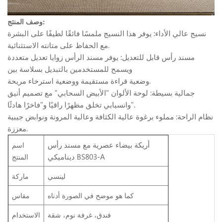
وصف المنتج:
نسيج عالي الأداء: يوفر هذا النسيج ملمسًا فائقًا لطيفًا على البشرة
مع الحفاظ على متانته الاستثنائية.
مسند رأس قابل للتعديل: يوفر مسند الرأس زوايا تعديل متعددة
ويسمح للمستخدمين بالتبديل بسلاسة بين
وضعية قراءة مستقيمة ووضعية استرخاء مريحة.
جمالية بسيطة: لوحة الألوان "الأبيض السحابي" مع تصميم أنيق
وانسيابي تخلق مظهرًا راقيًا و"فاخرًا هادئًا".
نظام الراحة: مملوء برغوة عالية الكثافة وعالية المرونة ونوابض جيبية
معززة.
أريكة بيضاء عصرية مع مسند رأس
اسم
ديناميكي BS803-A
المنتج
لينسي
ماركة
كما هو موضح في الصورة أدناه
مقاس
فندق، غرفة نوم، شقة
الاستخدام