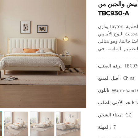
من Nordic Design مع جلد
TBC930-A
يوازن Layton، المريح والراقي، بين المظهر الأنيق والمفصل للمفروشات الجلدية
تحديث اللوح الأمامي
 حالمًا، وهو مثالي
TBC93
رقم الصنف.:
China
أصل المنتج:
Warm-Sand C
اللون:
الحد الأدنى للطلب:
GZ
ميناء الشحن:
7
المهلة: