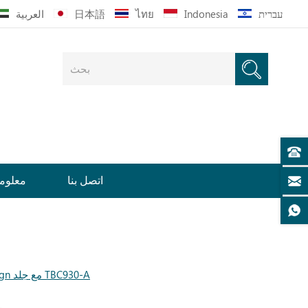
עברית
Indonesia
ไทย
日本語
العربية
اتصل بنا
معلوما
سرير مزدوج باللون الأبيض والجبن من Nordic Design مع جلد TBC930-A