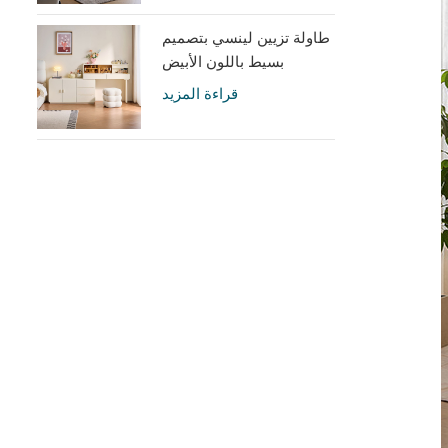
طاولة تزيين لينسي بتصميم
بسيط باللون الأبيض
الكريمي مع خزانة UD6C-A
قراءة المزيد