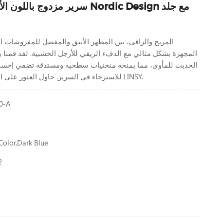
سرير مزدوج باللون الأبيض والجبن 
المجهزة بشكل مثالي مع الدفء الريفي للأرجل الخشبية. لقد قمنا ب
الحديث للمأوى، مما يمنحه منحنيات سطحية ومستدقة تضفي إحساسًا
للاسترخاء في السرير. حاول العثور على التصميم المناسب في LINSY.
0-A
olor,dark Blue
2