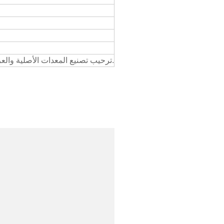
ترحيب تصنيع المعدات الأصلية والعرف! نحن دائمًا هنا للعمل معك ونقدم ضمانًا لمدة عام على المنتج.