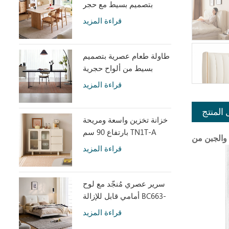
بتصميم بسيط مع حجر
متكلس LH586R4-C
قراءة المزيد
طاولة طعام عصرية بتصميم
بسيط من ألواح حجرية
رمادية مع أكريليك شفاف
قراءة المزيد
RI2R-B
 المنتج
خزانة تخزين واسعة ومريحة
بارتفاع 90 سم TN1T-A
قراءة المزيد
سرير عصري مُنجّد مع لوح
أمامي قابل للإزالة BC663-
A
قراءة المزيد