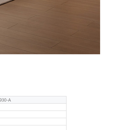
سرير مزدوج باللون الأبيض والجبن من ign