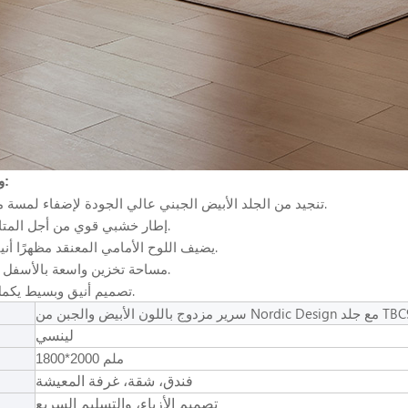
وصف المنتج:
*تنجيد من الجلد الأبيض الجبني عالي الجودة لإضفاء لمسة من الفخامة.
* إطار خشبي قوي من أجل المتانة والثبات.
*يضيف اللوح الأمامي المعنقد مظهرًا أنيقًا ومتطورًا.
*مساحة تخزين واسعة بالأسفل لضرورياتك.
*تصميم أنيق وبسيط يكمل أي ديكور.
Nordic Des مع جلد TBC930-A
لينسي
1800*2000 ملم
فندق، شقة، غرفة المعيشة
تصميم الأزياء، والتسليم السريع