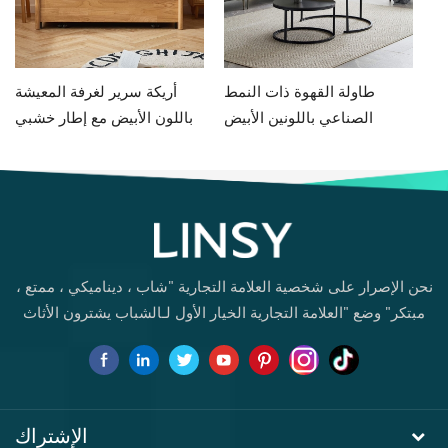
L
طاولة القهوة ذات النمط
أريكة سرير لغرفة المعيشة
Le
الصناعي باللونين الأبيض
باللون الأبيض مع إطار خشبي
A
والأسود LS093J9-A
G076-A
نحن الإصرار على شخصية العلامة التجارية "شاب ، ديناميكي ، ممتع ،
مبتكر" وضع "العلامة التجارية الخيار الأول لـالشباب يشترون الأثاث
لأول مرة.
الإشتراك