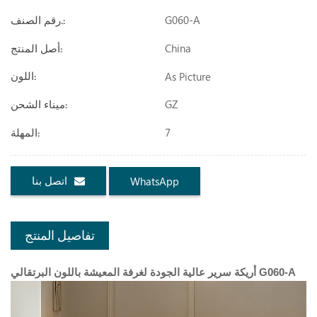
G060-A
رقم الصنف.:
China
أصل المنتج:
As Picture
اللون:
GZ
ميناء الشحن:
7
المهلة:
اتصل بنا
WhatsApp
تفاصيل المنتج
أريكة سرير عالية الجودة لغرفة المعيشة باللون البرتقالي G060-A