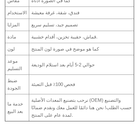
كما في الصورة أدناه
مقاس
فندق، شقة، غرفة معيشة
الاستخدام
تصميم جيد، تسليم سريع
المزايا
قماش، حقيبة تخزين، أقدام خشبية.
مادة
كما هو موضح في صورة لون المنتج
لون
موعد
حوالي 2-5 أيام بعد استلام الوديعة
التسليم
ضبط
فحص 100٪ قبل التعبئة
الجودة
نرحب بتصنيع المعدات الأصلية (OEM) والتصنيع
خدمة ما
حسب الطلب! نحن هنا دائمًا للعمل معك ونقدم ضمانًا
بعد البيع
لمدة عام على المنتج.