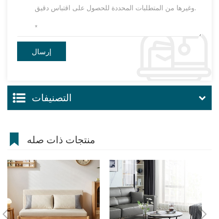
التصنيفات
منتجات ذات صله