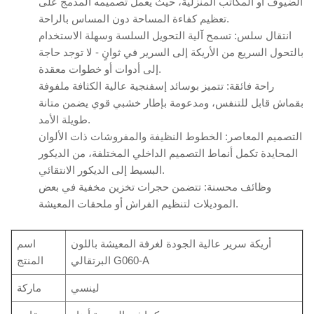
الضيوف أو المكاتب المنزلية، حيث يعمل تصميمه المدمج على
تعظيم كفاءة المساحة دون المساس بالراحة.
انتقال سلس: تسمح آلية التحويل السلسة وسهلة الاستخدام
بالتحول السريع من الأريكة إلى السرير في ثوانٍ - لا توجد حاجة
إلى أدوات أو خطوات معقدة.
راحة فائقة: تتميز بوسائد إسفنجية عالية الكثافة ملفوفة
بقماش قابل للتنفس، ومدعومة بإطار خشبي قوي يضمن متانة
طويلة الأمد.
التصميم المعاصر: الخطوط النظيفة والمفروشات ذات الألوان
المحايدة تكمل أنماط التصميم الداخلي المختلفة، من الديكور
البسيط إلى الديكور الانتقائي.
وظائف محسنة: تتضمن حجرات تخزين مخفية في بعض
الموديلات لتنظيم الفراش أو ملحقات المعيشة.
أريكة سرير عالية الجودة لغرفة المعيشة باللون
اسم
البرتقالي G060-A
المنتج
لينسي
ماركة