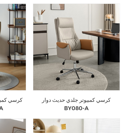
ls075sf2.5
كرسي كمبيوتر جلدي حديث دوار
كرسي كمبيو
BY080-A
لل