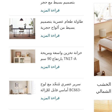
بتصميم بسيط مع حجر
متكلس LH586R4-C
قراءة المزيد
طاولة طعام عصرية بتصميم
بسيط من ألواح حجرية
رمادية مع أكريليك شفاف
قراءة المزيد
RI2R-B
خزانة تخزين واسعة ومريحة
بارتفاع 90 سم TN1T-A
قراءة المزيد
سرير عصري مُنجّد مع لوح
 الخشب
أمامي قابل للإزالة BC663-
A
قراءة المزيد