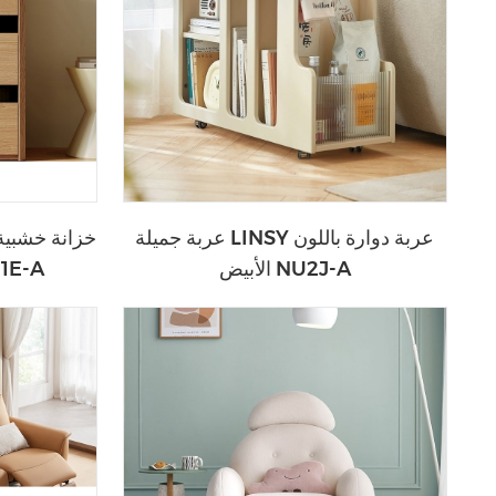
عربة جميلة LINSY عربة دوارة باللون
خزانة خشبية
الأبيض NU2J-A
الشمالي مع أدر