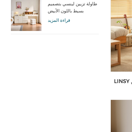
طاولة تزيين لينسي بتصميم
بسيط باللون الأبيض
الكريمي مع خزانة UD6C-A
قراءة المزيد
LINSY كرسي قماش حديث ليزي بين