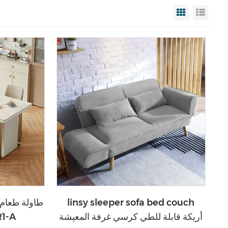
Grid View
List V
linsy sleeper sofa bed couch
طاولة طعام
أريكة قابلة للطي كرسي غرفة المعيشة
من الر