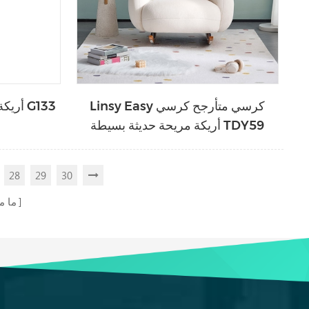
Linsy Easy كرسي متأرجح كرسي
أريكة جلدية حديثة وأريكة كرسي G133
أريكة مريحة حديثة بسيطة TDY59
28
29
30
ما 