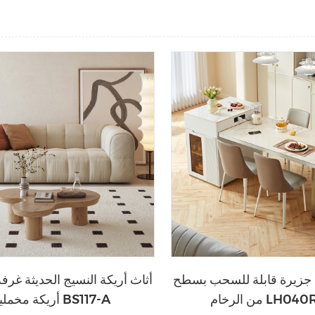
 جزيرة قابلة للسحب بسطح
أثاث أريكة النسيج الحديثة غرف
خام LH040R1-A
أريكة مخملية BS117-A