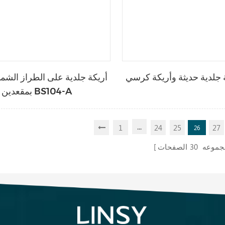
أريكة جلدية على الطراز الشما
بمقعدين BS104-A
...
1
24
25
27
26
مجموعه
30
الصفحات