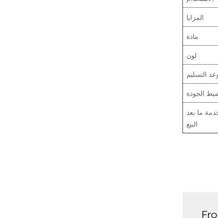
المزايا
مادة
لون
عد التسليم
بط الجودة
دمة ما بعد
البيع