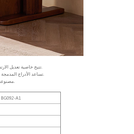
تتيح خاصية تعديل الارتفاع الكهربائي السهل لكل فرد من أفراد الأسرة إيجاد وضعية العمل المثالية بكل سهولة.
·تساعد الأدراج المدمجة في تنظيم الكابلات والمستندات والأغراض الصغيرة مع الحفاظ على مظهر بصري أنيق.
مصنوعة من خشب صلب طبيعي، مما يضفي الدفء والرقي على التصميمات الداخلية الحديثة.
مكتب كهربائي ذكي مريح مصنوع من الخشب الصلب قابل للوقوف G092-A1