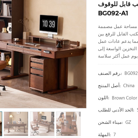
ب قابل للوقوف
BG092-A1
نها مساحة عمل مصممة
كتب القابل للرفع بين
مما يدعم عادات عمل
لتخزين الواسعة إلى
BG092
رقم الصنف.:
China
أصل المنتج:
Brown Color
اللون:
الحد الأدنى للطلب:
GZ
ميناء الشحن:
7
المهلة: