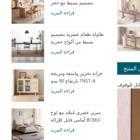
بتصميم بسيط مع حجر
متكلس LH586R4-C
قراءة المزيد
طاولة طعام عصرية بتصميم
بسيط من ألواح حجرية
رمادية مع أكريليك شفاف
قراءة المزيد
RI2R-B
 المنتج
خزانة تخزين واسعة ومريحة
بارتفاع 90 سم TN1T-A
قراءة المزيد
سرير عصري مُنجّد مع لوح
أمامي قابل للإزالة BC663-
A
قراءة المزيد