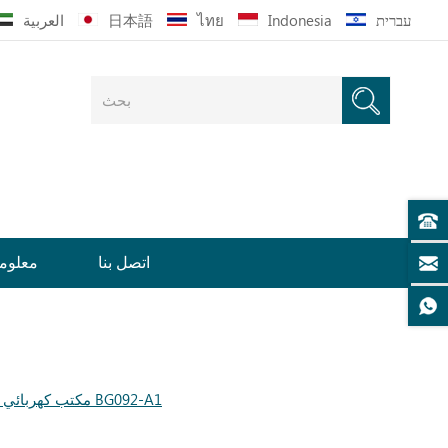
עברית
Indonesia
ไทย
日本語
العربية
اتصل بنا
معلوما
مكتب كهربائي ذكي مريح مصنوع من الخشب الصلب قابل للوقوف BG092-A1