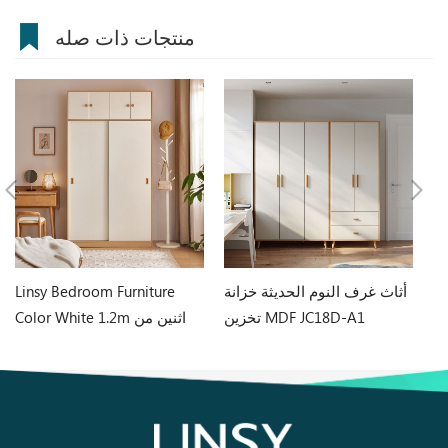
منتجات ذات صله
وم
أثاث غرف النوم الحديثة خزانة
Linsy Bedroom Furniture
لي
تخزين MDF JC18D-A1
Color White 1.2m اثنين من
J
الأبواب خزانة LS466D6-A