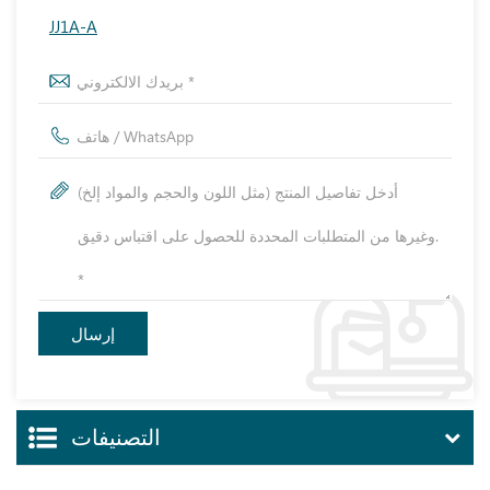
JJ1A-A
التصنيفات