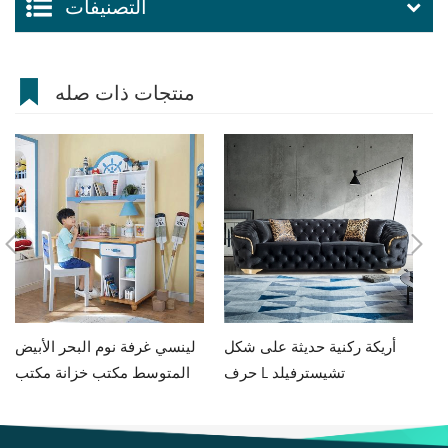
التصنيفات
منتجات ذات صله
فة جلوس
أريكة ركنية حديثة على شكل
لينسي غرفة نوم البحر الأبيض
حرف L تشيسترفيلد
المتوسط مكتب خزانة مكتب
متكامل للأولاد والبنات مكتب
كمبيوتر منزلي DF1V-B