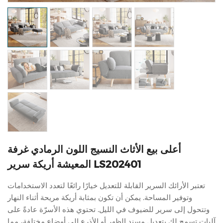
أعلى بيع الأثاث النسيج اللون الرمادي غرفة
المعيشة أريكة سرير LS202401
تعتبر الأرائك السرير القابلة للتعديل خيارًا رائعًا لتعدد الاستخدامات
وتوفير المساحة. يمكن أن تكون بمثابة أريكة مريحة أثناء النهار
وتتحول إلى سرير للضيوف في الليل. تحتوي هذه الأسرّة عادةً على
آليات تسمح لك بتعديل مسند الظهر أو الأذرع إلى أوضاع مختلفة، مما