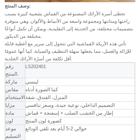
وصف المنتج:
تحظى أسرة الأرائك المصنوعة من القماش بشعبية كبيرة بسبب
راحتها ومتانتها ومجموعة واسعة من الأنماط والألوان. وهي متوفرة
بتصميمات مختلفة، من الحديثة إلى التقليدية، ويمكن أن تكمل أنواعًا
مختلفة من الديكور.
تأتي هذه الأريكة القماشية التي تتحول إلى سرير مع أغطية قابلة
للإزالة والغسل، مما يجعلها سهلة التنظيف والصيانة. كما أنها عمومًا
أقل تكلفة من أسرّة الأرائك الجلدية.
LS202401
رقم
المنتج.
لينسي
ماركة
كما الصورة أدناه
مقاس
المنزل، الفندق، شقة
الاستخدام
التصميم الداخلي، نوعية جيدة، وسعر تنافسي
مزايا
إطار من الخشب الصلب + إسفنجة + قماش
مادة
كصورة لون المنتج
لون
حوالي 2-5 أيام بعد تلقي الودائع
موعد
التسليم