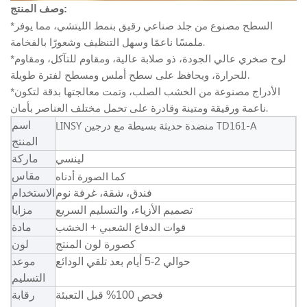
وصف المنتج:
*السطح مصنوع من جلد صناعي رقيق بنمط الليتشي، مما يوفر
ملمسًا ناعمًا وسهل التنظيف وشعورًا بالفخامة.
*لوح صخري عالي الجودة، ذو صلابة عالية، ومقاوم للتآكل، ومقاوم
للحرارة، ويحافظ على سطح أملس ومسطح لفترة طويلة.
*الأدراج مصنوعة من الخشب الصلب، وتمت معالجتها بدقة لتكون
ناعمة ورقيقة ومتينة وقادرة على تحمل مختلف العناصر بأمان.
LINSY منضدة حديثة بسيطة مع درجين TD161-A
اسم
المنتج
لينسي
ماركة
كما الصورة أدناه
مقاس
فندق، شقة، غرفة نوم
الاستخدام
تصميم الأزياء، والتسليم السريع
مزايا
قوات الدفاع الشعبي + الخشب
مادة
كصورة لون المنتج
لون
حوالي 2-5 أيام بعد تلقي الودائع
موعد
التسليم
فحص 100% قبل التعبئة
رقابة