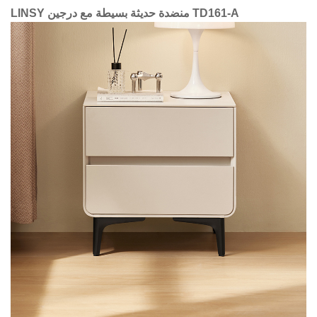
LINSY منضدة حديثة بسيطة مع درجين TD161-A