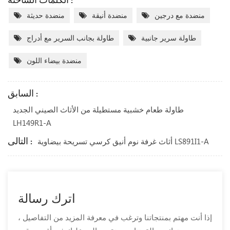
منضدة مع درجين
منضدة أنيقة
منضدة حديثة
طاولة سرير جانبية
طاولة بجانب السرير مع أدراج
منضدة بيضاء اللون
السابق :
طاولة طعام خشبية مستطيلة من الأثاث الصيني الجديد
LH149R1-A
التالى :
أثاث غرفة نوم أنيق كرسي تسريحة بيضاوية LS891I1-A
اترك رسالة
إذا أنت مهتم بمنتجاتنا وترغب في معرفة المزيد من التفاصيل ،