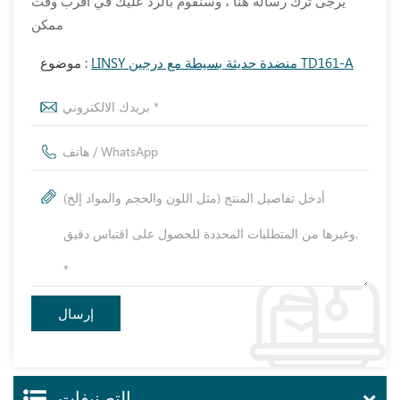
يرجى ترك رسالة هنا ، وسنقوم بالرد عليك في أقرب وقت
ممكن
LINSY منضدة حديثة بسيطة مع درجين TD161-A
موضوع :
التصنيفات