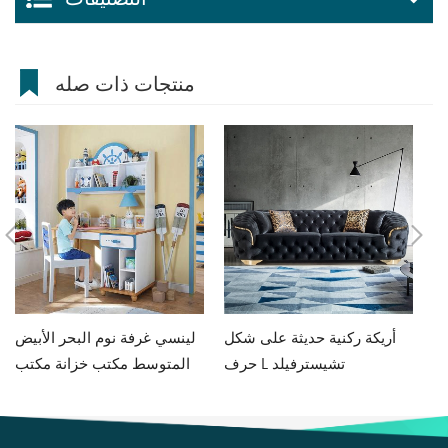
منتجات ذات صله
فة جلوس
أريكة ركنية حديثة على شكل
لينسي غرفة نوم البحر الأبيض
حرف L تشيسترفيلد
المتوسط مكتب خزانة مكتب
متكامل للأولاد والبنات مكتب
كمبيوتر منزلي DF1V-B