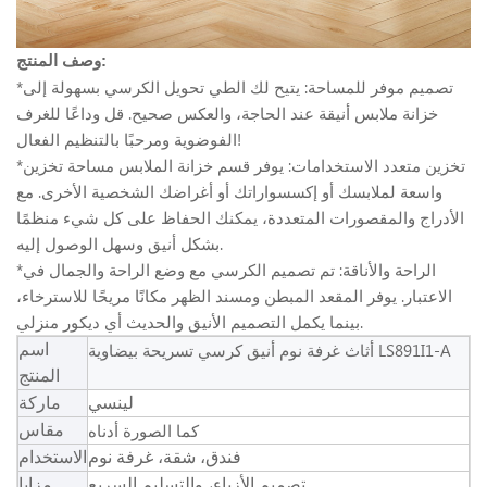
وصف المنتج:
*تصميم موفر للمساحة: يتيح لك الطي تحويل الكرسي بسهولة إلى
خزانة ملابس أنيقة عند الحاجة، والعكس صحيح. قل وداعًا للغرف
الفوضوية ومرحبًا بالتنظيم الفعال!
*تخزين متعدد الاستخدامات: يوفر قسم خزانة الملابس مساحة تخزين
واسعة لملابسك أو إكسسواراتك أو أغراضك الشخصية الأخرى. مع
الأدراج والمقصورات المتعددة، يمكنك الحفاظ على كل شيء منظمًا
بشكل أنيق وسهل الوصول إليه.
*الراحة والأناقة: تم تصميم الكرسي مع وضع الراحة والجمال في
الاعتبار. يوفر المقعد المبطن ومسند الظهر مكانًا مريحًا للاسترخاء،
بينما يكمل التصميم الأنيق والحديث أي ديكور منزلي.
أثاث غرفة نوم أنيق كرسي تسريحة بيضاوية LS891I1-A
اسم
المنتج
لينسي
ماركة
كما الصورة أدناه
مقاس
فندق، شقة، غرفة نوم
الاستخدام
تصميم الأزياء، والتسليم السريع
مزايا