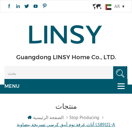
AR
Guangdong LINSY Home Co., LTD.
منتجات
Stop Producing
الصفحة الرئيسية
أثاث غرفة نوم أنيق كرسي تسريحة بيضاوية LS891I1-A